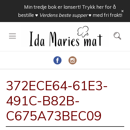
Min tredje bok er lansert! Trykk her for å
+
bestille
♥ Verdens beste supper ♥
med fri frakt!
372ECE64-61E3-
491C-B82B-
C675A73BEC09